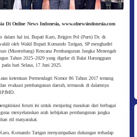
esia Di Online News Indonesia, www.olnewsindonesia.com
dalam hal ini, Bupati Karo, Brigjen Pol (Purn) Dr. dr.
akili oleh Wakil Bupati Komando Tarigan, SP menghadiri
nan (Musrenbang) Rencana Pembangunan Jangka Menengah
gun Tahun 2025–2029 yang digelar di Balai Harungguan
pada hari Selasa, 17 Juni 2025.
t atas ketentuan Permendagri Nomor 86 Tahun 2017 tentang
, dan evaluasi pembangunan daerah, termasuk di dalamnya
 RPJMD.
ginisiasi forum ini untuk menjaring masukan dari berbagai
, guna menyelaraskan arah kebijakan pembangunan jangka
an riil masyarakat.
i Karo, Komando Tarigan menyampaikan dukungan terhadap