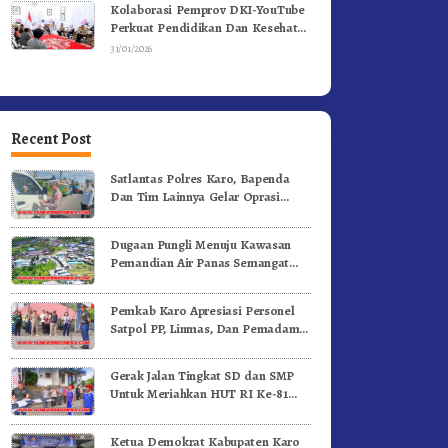
Kolaborasi Pemprov DKI-YouTube
Perkuat Pendidikan Dan Kesehatan
Mental
31/01/2026
Recent Post
Satlantas Polres Karo, Bapenda
Dan Tim Lainnya Gelar Oprasi
Sadar Pajak Kenderaan
Dugaan Pungli Menuju Kawasan
Pemandian Air Panas Semangat
Gunung – Doulu Foto Dan
Videokan!
Pemkab Karo Apresiasi Personel
Satpol PP, Linmas, Dan Pemadam
Kebakaran
Gerak Jalan Tingkat SD dan SMP
Untuk Meriahkan HUT RI Ke-81
Dibuka Sekda Karo
Ketua Demokrat Kabupaten Karo