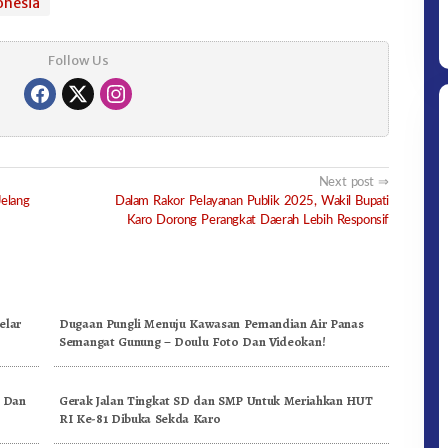
onesia
Follow Us
Next post
Jelang
Dalam Rakor Pelayanan Publik 2025, Wakil Bupati
Karo Dorong Perangkat Daerah Lebih Responsif
Ditpolsatwa Baharkam Polri Tiba
Di Myanmar, Siap Bantu Korban
Gempa Myanmar
elar
Dugaan Pungli Menuju Kawasan Pemandian Air Panas
Semangat Gunung – Doulu Foto Dan Videokan!
, Dan
Gerak Jalan Tingkat SD dan SMP Untuk Meriahkan HUT
RI Ke-81 Dibuka Sekda Karo