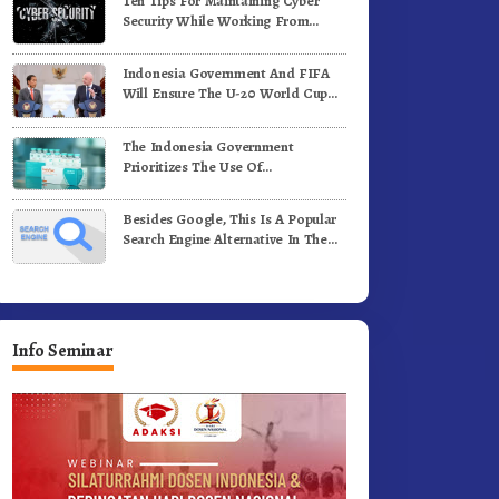
Ten Tips For Maintaining Cyber
Security While Working From
Outside The Office
Indonesia Government And FIFA
Will Ensure The U-20 World Cup
Runs Well And According To FIFA
Standards
The Indonesia Government
Prioritizes The Use Of
Domestically-Produced COVID-19
Vaccines
Besides Google, This Is A Popular
Search Engine Alternative In The
World
Info Seminar