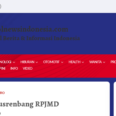
olnewsindonesia.com
l Berita & Informasi Indonesia
NOLOGI
HIBURAN
OTOMOTIF
HEALTH
WANITA
PRO
INI
INFO
VIDEO
PEMKAB
ARO
KARO
Musrenbang RPJMD
HADIRI
MUSRENBANG
9
RPJMD
SIMALUNGUN