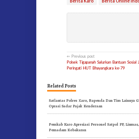
Berita Karo
Berita Online Ind
Post
Previous post
Polsek Tigapanah Salurkan Bantuan Sosial 
navigation
Peringati HUT Bhayangkara ke-79
Related Posts
Satlantas Polres Karo, Bapenda Dan Tim Lainnya G
Oprasi Sadar Pajak Kenderaan
Pemkab Karo Apresiasi Personel Satpol PP, Linmas
Pemadam Kebakaran