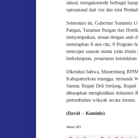
aktual, mengakomodir berbagai harapa
operasional dari visi dan misi Pemk
Sementara itu, Gubernur Sumatera U
Pangan, Tanaman Pangan dan Hortikul
menyampaikan, sesuai dengan arah d
menetapkan 8 asta cita, 8 Program ha
mencapai sasaran utama yaitu trisul
berkelanjutan, penurunan kemiskinan
Diketahui bahwa, Musrenbang RPJMD 
Kabupaten/kota tetangga, termasuk 
Siantar, Bupati Deli Serdang, Bupati
diharapkan menghasilkan dokumen R
pertumbuhan wilayah secara merata.
(David – Kominfo)
Views:
425