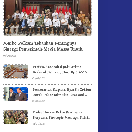
Menko Polkam Tekankan Pentingnya
Sinergi Pemerintah-Media Massa Untuk
Jaga Stabilitas Bangsa
05/02/2026
PPATK: Transaksi Judi Online
Berhasil Ditekan, Dari Rp 1.1000
Triliun Menjadi Rp 268 Triliun
04/02/2026
Pemerintah Siapkan Rp12,83 Triliun
Untuk Paket Stimulus Ekonomi
Kuartal I-2026
03/02/2026
Kadiv Humas Polri: Wartawan
Berperan Strategis Menjaga Nilai
Kebangsaan, Demokrasi, dan NKRI
31/01/2026