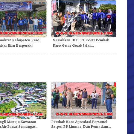
mokrat Kabupaten Karo
Meriahkan HUT RI Ke-81 Pemkab
skar Biru Bergerak.!
Karo Gelar Gerak Jalan
Kemerdekaan.!
ngli Menuju Kawasan
Pemkab Karo Apresiasi Personel
 Air Panas Semangat
Satpol PP, Linmas, Dan Pemadam
Doulu Foto Dan Videokan!
Kebakaran