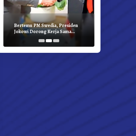
Bertemu PM Swedia, Presiden
Presiden Joko
Jokowi Dorong Kerja Sama
Bilateral Den
Pembangunan Hijau