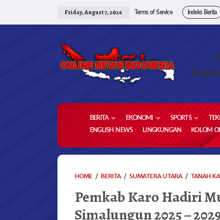
Skip
to
Friday, August 7, 2026
Terms of Service
Indeks Berita
content
Porta
BERITA
EKONOMI
SPORTS
TEK
ENGLISH NEWS
LINGKUNGAN
KOLOM OP
HOME
/
BERITA
/
SUMATERA UTARA
/
TANAH K
Pemkab Karo Hadiri 
Simalungun 2025 – 202