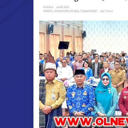
Redaksi
19/06/2025
BERITA
,
SUMATERA UTARA
,
TANAH KARO
425 Views