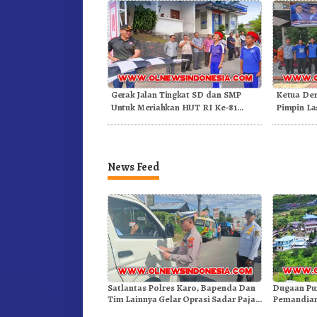
Gerak Jalan Tingkat SD dan SMP
Ketua De
Untuk Meriahkan HUT RI Ke-81
Pimpin La
Dibuka Sekda Karo
News Feed
Satlantas Polres Karo, Bapenda Dan
Dugaan Pu
Tim Lainnya Gelar Oprasi Sadar Pajak
Pemandian
Kenderaan
Gunung – 