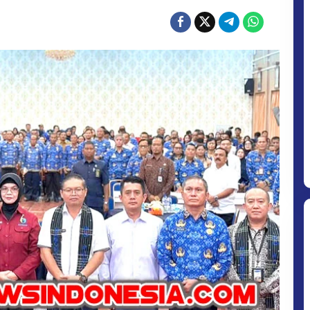
2025
-
2029