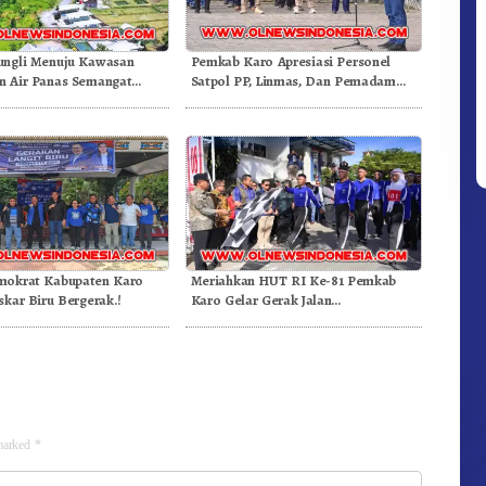
ungli Menuju Kawasan
Pemkab Karo Apresiasi Personel
 Air Panas Semangat
Satpol PP, Linmas, Dan Pemadam
Doulu Foto Dan Videokan!
Kebakaran
mokrat Kabupaten Karo
Meriahkan HUT RI Ke-81 Pemkab
skar Biru Bergerak.!
Karo Gelar Gerak Jalan
Kemerdekaan.!
 marked
*