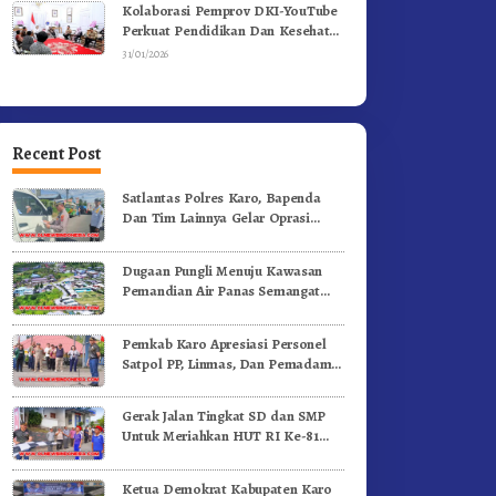
Kolaborasi Pemprov DKI-YouTube
Perkuat Pendidikan Dan Kesehatan
Mental
31/01/2026
Recent Post
Satlantas Polres Karo, Bapenda
Dan Tim Lainnya Gelar Oprasi
Sadar Pajak Kenderaan
Dugaan Pungli Menuju Kawasan
Pemandian Air Panas Semangat
Gunung – Doulu Foto Dan
Videokan!
Pemkab Karo Apresiasi Personel
Satpol PP, Linmas, Dan Pemadam
Kebakaran
Gerak Jalan Tingkat SD dan SMP
Untuk Meriahkan HUT RI Ke-81
Dibuka Sekda Karo
Ketua Demokrat Kabupaten Karo