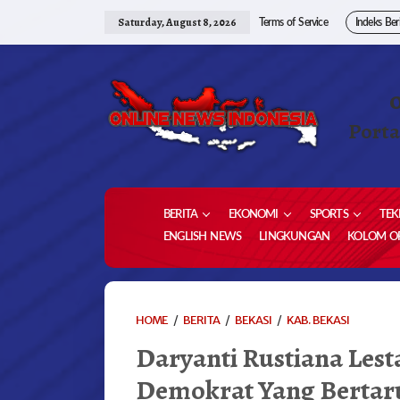
Skip
to
Saturday, August 8, 2026
Terms of Service
Indeks Ber
content
Porta
BERITA
EKONOMI
SPORTS
TEK
ENGLISH NEWS
LINGKUNGAN
KOLOM OP
DARYANTI
HOME
/
BERITA
/
BEKASI
/
KAB. BEKASI
RUSTIAN
Daryanti Rustiana Lesta
LESTARI,S
PARTAI
Demokrat Yang Bertar
DEMOKRA
YANG