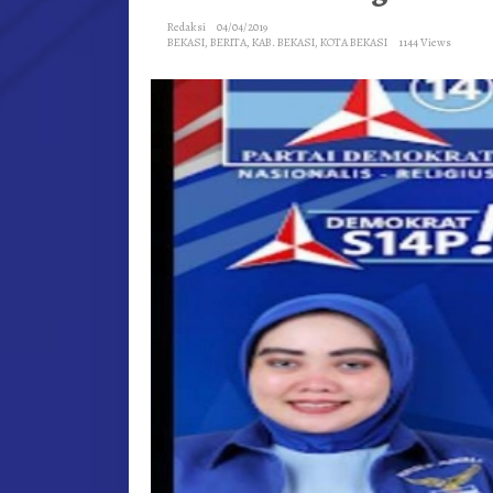
BERTARU
Redaksi
04/04/2019
DI
BEKASI
,
BERITA
,
KAB. BEKASI
,
KOTA BEKASI
1144 Views
TAMBUN
SELATAN