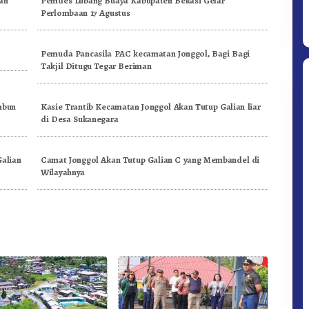
an
Pemdes Lubang Buaya Kabupaten Bekasi Gelar
Perlombaan 17 Agustus
Pemuda Pancasila PAC kecamatan Jonggol, Bagi Bagi
Takjil Ditugu Tegar Beriman
mbun
Kasie Trantib Kecamatan Jonggol Akan Tutup Galian liar
di Desa Sukanegara
Galian
Camat Jonggol Akan Tutup Galian C yang Membandel di
Ditpolsatwa Baharkam Polri Tiba
Wilayahnya
Di Myanmar, Siap Bantu Korban
Gempa Myanmar