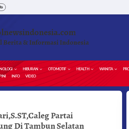
ita
olnewsindonesia.com
l Berita & Informasi Indonesia
NOLOGI
HIBURAN
OTOMOTIF
HEALTH
WANITA
PRO
INI
INFO
VIDEO
A
ri,S.ST,Caleg Partai
.ST,CALEG
ung Di Tambun Selatan
T