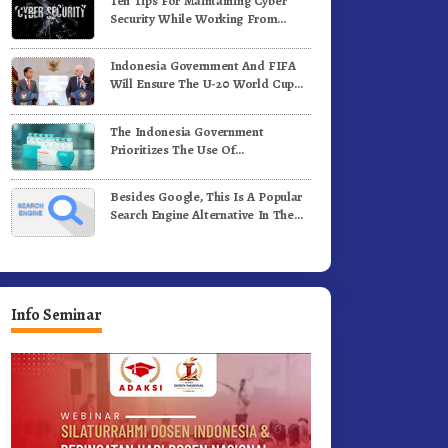
Ten Tips For Maintaining Cyber
Security While Working From
Outside The Office
Indonesia Government And FIFA
Will Ensure The U-20 World Cup
Runs Well And According To FIFA
Standards
The Indonesia Government
Prioritizes The Use Of
Domestically-Produced COVID-19
Vaccines
Besides Google, This Is A Popular
Search Engine Alternative In The
World
Info Seminar