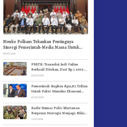
Menko Polkam Tekankan Pentingnya
Sinergi Pemerintah-Media Massa Untuk
Jaga Stabilitas Bangsa
05/02/2026
PPATK: Transaksi Judi Online
Berhasil Ditekan, Dari Rp 1.1000
Triliun Menjadi Rp 268 Triliun
04/02/2026
Pemerintah Siapkan Rp12,83 Triliun
Untuk Paket Stimulus Ekonomi
Kuartal I-2026
03/02/2026
Kadiv Humas Polri: Wartawan
Berperan Strategis Menjaga Nilai
Kebangsaan, Demokrasi, dan NKRI
31/01/2026