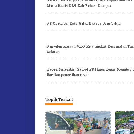
Ketua LSM Penjara Indonesia Beri Raport Merah D
Minta Kadis DLH Kab Bekasi Dicopot
PP Cileungsi Kota Gelar Baksos Bagi Takjil
Penyelenggaraan MTQ Ke 5 tingkat Kecamatan Ta
Selatan
Beben Suhendar : Satpol PP Harus Tegas Menutup 
liar dan penertiban PKL
Topik Terkait