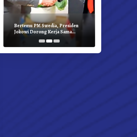
Bertemu PM Swedia, Presiden
Presiden Joko
Jokowi Dorong Kerja Sama
Bilateral Den
Pembangunan Hijau