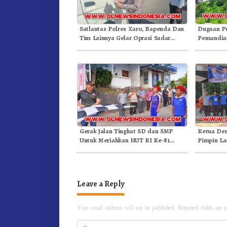
Satlantas Polres Karo, Bapenda Dan
Dugaan P
Tim Lainnya Gelar Oprasi Sadar
Pemandian
Pajak Kenderaan
Gunung – 
Gerak Jalan Tingkat SD dan SMP
Ketua De
Untuk Meriahkan HUT RI Ke-81
Pimpin La
Dibuka Sekda Karo
Leave a Reply
Your email address will not be published.
Required fields are